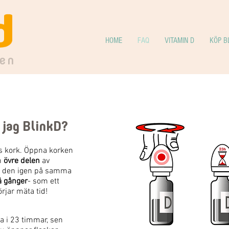
HOME
FAQ
VITAMIN D
KÖP B
en
 jag BlinkD?
ns kork. Öppna korken
n
övre delen
av
r den igen på samma
å gånger
- som ett
rjar mäta tid!
a i 23 timmar, sen