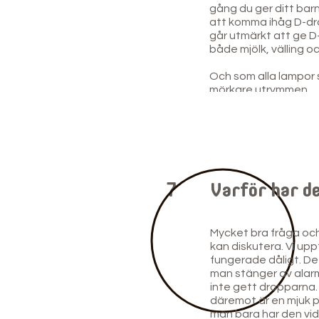
gång du ger ditt ba
att komma ihåg D-dr
går utmärkt att ge D-
både mjölk, välling o
Och som alla lampor sy
mörkare utrymmen.
7
Varför har de
Mycket bra fråga och
kan diskutera. Vi upp
fungerade dåligt. De
man stänger av ala
inte gett dropparna. 
däremot är en mjuk 
man bara har den vid 