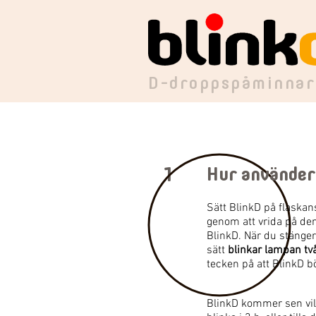
D-droppspåminnar
1
Hur använder
Sätt BlinkD på flaska
genom att vrida på de
BlinkD. När du stänge
sätt
blinkar lampan tv
tecken på att BlinkD bö
BlinkD kommer sen vil