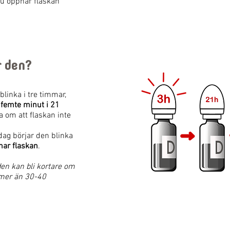
s du öppnar flaskan
r den?
linka i tre timmar,
 femte minut i 21
 om att flaskan inte
ag börjar den blinka
pnar flaskan
.
den kan bli kortare om
 mer än 30-40