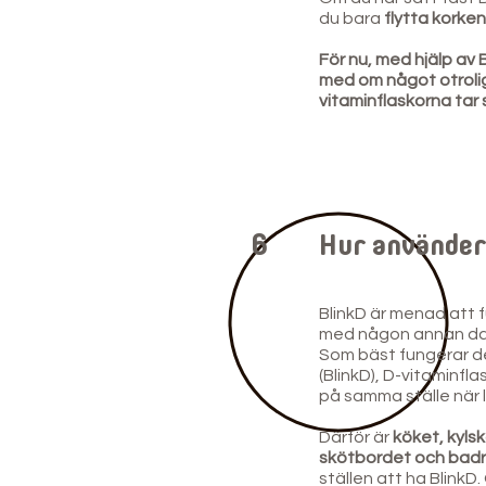
du bara
flytta korken
För nu, med hjälp av 
med om något otrolig
vitaminflaskorna tar sl
6
Hur använder
BlinkD är menad att 
med någon annan dagli
Som bäst fungerar de
(BlinkD), D-vitaminfla
på samma ställe när 
Därför är
köket, kyls
skötbordet och ba
ställen att ha BlinkD.