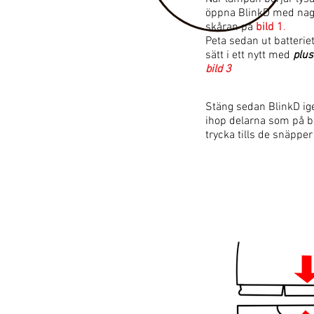
öppna BlinkD med nagel
skåran på
bild 1
.
Peta sedan ut batteri
sätt i ett nytt med
plus
bild 3
Stäng sedan BlinkD ig
ihop delarna som på 
trycka tills de snäpper