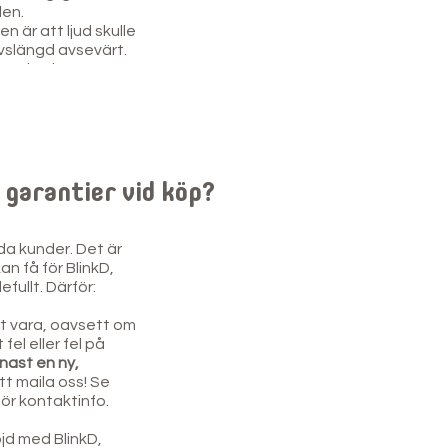
den.
 är att ljud skulle
ivslängd avsevärt.
viss skada.
r garantier vid köp?
da kunder. Det är
an få för BlinkD,
efullt. Därför:
kt vara, oavsett om
fel eller fel på
enast en ny,
tt maila oss! Se
för kontaktinfo.
jd med BlinkD,