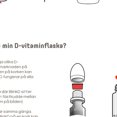
å min D-vitaminflaska?
a olika D-
å marknaden på
en på korken kan
kD fungerar på alla
 där BlinkD sitter
n fästkudde mellan
m på bilden).
 har samma gänga.
linkD på en kork kan