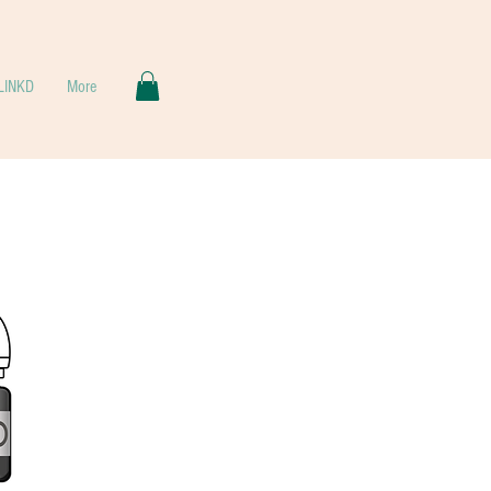
LINKD
More