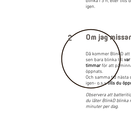
blinka i 3 h, eller till
igen.
Om jag missa
2
Då kommer BlinkD att b
sen bara blinka till
var
timmar
för att påminna
öppnats.
Och samma tid nästa d
igen- o.s.v,
tills du öp
Observera att batteriti
du låter BlinkD blinka
minuter per dag.