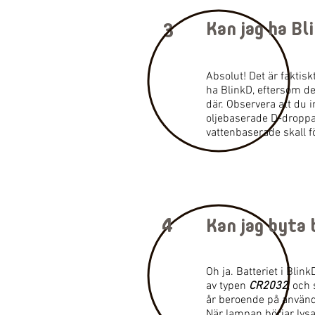
Kan jag ha Bl
3
Absolut! Det är faktiskt
ha BlinkD, eftersom de
där. Observera att du 
oljebaserade D-droppa
vattenbaserade skall f
4
Kan jag byta
Oh ja. Batteriet i Blin
av typen
CR2032
, och
år beroende på använ
När lampan börjar lysa