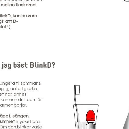
 mellan flaskorna!
BlinkD, kan du vara
t: att D-
ut! :)
 jag bäst BlinkD?
fungera tillsammans
g, naturlig rutin.
t när larmet
skan och ditt barn är
larmet börjar.
kåpet, sängen,
drummet
mycket bra
 Om den blinkar varje