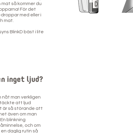
rn mat så kommer du
opparna! För det
droppar med eller i
ch mat.
ns BlinkD bäst i lite
n inget ljud?
 nåt man verkligen
täckte att ljud
t är så störande att
rmet även om man
En blinkning
påminnelse, och om
en daglig rutin så