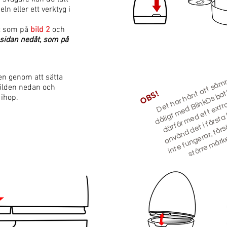
n eller ett verktyg i
et som på
bild 2
och
sidan nedåt, som på
a
m
e
e
e
a
å
B
e
V
k
ä
ö
t
a
t
ö
d
d
e
a
ö
a
ö
ä
n
e
a
al
e
en genom att sätta
e
bilden nedan
och
OBS!
e
 ihop.