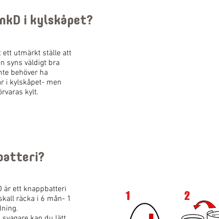
inkD i kylskåpet?
 ett utmärkt ställe att
n syns väldigt bra
inte behöver ha
r i kylskåpet- men
örvaras kylt.
 batteri?
kD är ett knappbatteri
1
2
 skall räcka i 6 mån- 1
dning.
 svagare kan du lätt