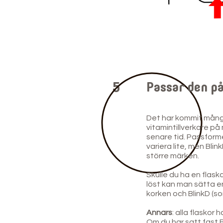
5
Passar den p
Det har kommit mång
vitamintillverkare p
senare tid. Passform
variera lite, men Blin
större märken.
Skulle du ha en flaska
löst kan man sätta e
korken och BlinkD (so
Annars
: alla flaskor
Om du har satt fast B