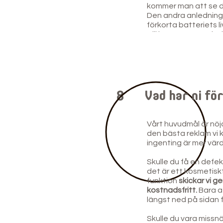
kommer man att se 
Den andra anledningen
förkorta batteriets l
Till ingen nytta och 
8
Vad har ni fö
Vårt huvudmål är nöj
den bästa reklam vi k
ingenting är mer värd
Skulle du få en defe
det är ett kosmetiskt 
funktion
skickar vi g
kostnadsfritt.
Bara a
längst ned på sidan 
Skulle du vara missnö